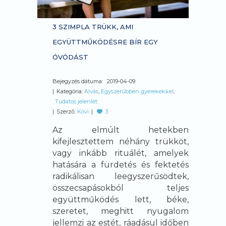
3 SZIMPLA TRÜKK, AMI
EGYÜTTMŰKÖDÉSRE BÍR EGY
ÓVÓDÁST
Bejegyzés dátuma:
2019-04-09
Kategória:
Alvás
,
Egyszerűbben gyerekekkel
,
Tudatos jelenlét
Szerző:
Kövi
3
Az elmúlt hetekben
kifejlesztettem néhány trükköt,
vagy inkább rituálét, amelyek
hatására a fürdetés és fektetés
radikálisan leegyszerűsödtek,
összecsapásokból teljes
együttműködés lett, béke,
szeretet, meghitt nyugalom
jellemzi az estét, ráadásul időben