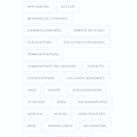
APPLIKÁCIÓK
AZ ELSŐ
BEVÁSÁRLÁS GYEREKKEL
CSOMAGOLÁSMENTES
DÖNTÉSI KÉPESSÉG
ELÉGEDETTSÉG
ESTI RUTIN GYEREKEKKEL
FENNTARTHATÓSÁG
FENNTARTHATÓ TÁPLÁLKOZÁS
FÜRDETÉS
GYEREKJÁTÉKOK
HULLADÉKCSÖKKENTÉS
HÁLA
HÚSVÉT
IDŐGAZDÁLKODÁS
ITT KEZDD!
JÁTÉK
KACATMENTESÍTÉS
KERETEK
KIHÍVÁS
MENÜTERVEZÉS
MESE
MINIMALIZMUS
NO SHOPPING