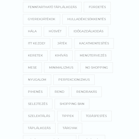
FENNTARTHATÓ TÁPLÁLKOZÁS
FÜRDETÉS
GYEREKJÁTÉKOK
HULLADÉKCSÖKKENTÉS
HÁLA
HÚSVÉT
IDŐGAZDÁLKODÁS
ITT KEZDD!
JÁTÉK
KACATMENTESÍTÉS
KERETEK
KIHÍVÁS
MENÜTERVEZÉS
MESE
MINIMALIZMUS
NO SHOPPING
NYUGALOM
PERFEKCIONIZMUS
PIHENÉS
REND
RENDRAKÁS
SELEJTEZÉS
SHOPPING BAN
SZELEKTÁLÁS
TIPPEK
TOJÁSFESTÉS
TÁPLÁLKOZÁS
TÁRGYAK