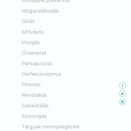
Hulladékcsökkentés
Időgazdálkodás
Jóllét
Kihívások
Mozgás
Önismeret
Párkapcsolat
Perfekcionizmus
Pihenés
Rendrakás
Szelektálás
Szorongás
Tárgyak mennyiségének