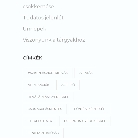
csökkentése
Tudatos jelenlét
Ünnepek
Viszonyunk a tárgyakhoz
CÍMKÉK
#SZIMPLASZIGETKIHÍVÁS
ALTATÁS
APPLIKÁCIÓK
AZ ELSŐ
BEVÁSÁRLÁS GYEREKKEL
CSOMAGOLÁSMENTES
DÖNTÉSI KÉPESSÉG
ELÉGEDETTSÉG
ESTI RUTIN GYEREKEKKEL
FENNTARTHATÓSÁG