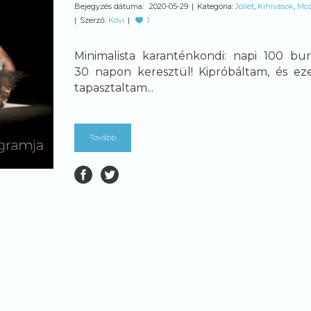
Bejegyzés dátuma:
2020-05-29
Kategória:
Jóllét
,
Kihívások
,
Moz
Szerző:
Kövi
1
Minimalista karanténkondi: napi 100 bu
30 napon keresztül! Kipróbáltam, és ez
tapasztaltam...
Tovább