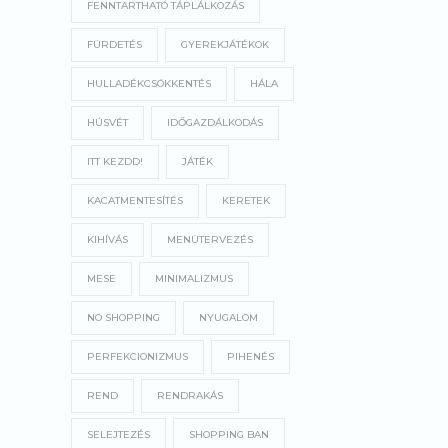
FENNTARTHATÓ TÁPLÁLKOZÁS
FÜRDETÉS
GYEREKJÁTÉKOK
HULLADÉKCSÖKKENTÉS
HÁLA
HÚSVÉT
IDŐGAZDÁLKODÁS
ITT KEZDD!
JÁTÉK
KACATMENTESÍTÉS
KERETEK
KIHÍVÁS
MENÜTERVEZÉS
MESE
MINIMALIZMUS
NO SHOPPING
NYUGALOM
PERFEKCIONIZMUS
PIHENÉS
REND
RENDRAKÁS
SELEJTEZÉS
SHOPPING BAN