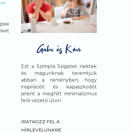
gás
rpee
eket
Ezt a Szimpla Szigetet nektek
és magunknak teremtjük
abban a reményben, hogy
inspirációt és kapaszkodót
jelent a meghitt minimalizmus
felé vezető úton.
IRATKOZZ FEL A
HÍRLEVELÜNKRE