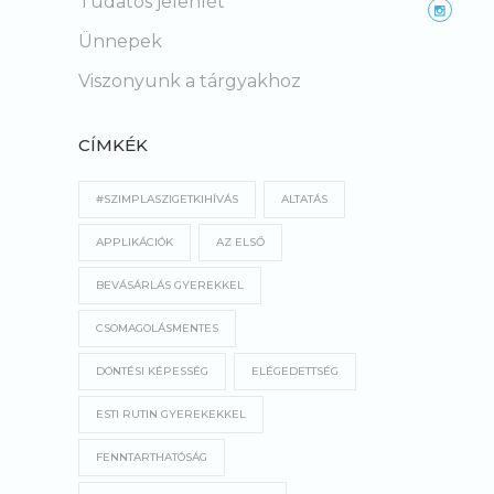
Tudatos jelenlét
Ünnepek
Viszonyunk a tárgyakhoz
CÍMKÉK
#SZIMPLASZIGETKIHÍVÁS
ALTATÁS
APPLIKÁCIÓK
AZ ELSŐ
BEVÁSÁRLÁS GYEREKKEL
CSOMAGOLÁSMENTES
DÖNTÉSI KÉPESSÉG
ELÉGEDETTSÉG
ESTI RUTIN GYEREKEKKEL
FENNTARTHATÓSÁG