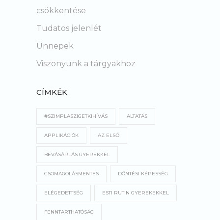
csökkentése
Tudatos jelenlét
Ünnepek
Viszonyunk a tárgyakhoz
CÍMKÉK
#SZIMPLASZIGETKIHÍVÁS
ALTATÁS
APPLIKÁCIÓK
AZ ELSŐ
BEVÁSÁRLÁS GYEREKKEL
CSOMAGOLÁSMENTES
DÖNTÉSI KÉPESSÉG
ELÉGEDETTSÉG
ESTI RUTIN GYEREKEKKEL
FENNTARTHATÓSÁG