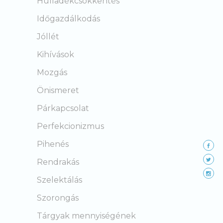
Hulladékcsökkentés
Időgazdálkodás
Jóllét
Kihívások
Mozgás
Önismeret
Párkapcsolat
Perfekcionizmus
Pihenés
Rendrakás
Szelektálás
Szorongás
Tárgyak mennyiségének