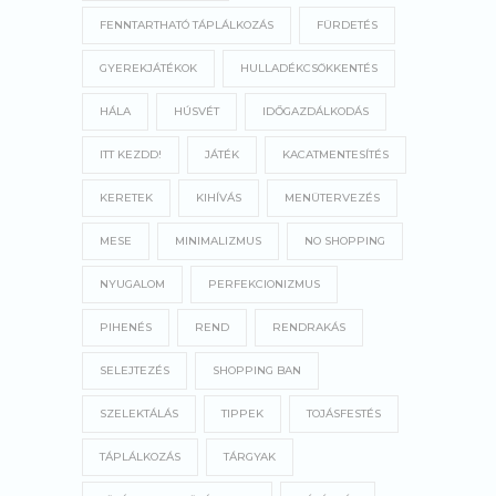
FENNTARTHATÓ TÁPLÁLKOZÁS
FÜRDETÉS
GYEREKJÁTÉKOK
HULLADÉKCSÖKKENTÉS
HÁLA
HÚSVÉT
IDŐGAZDÁLKODÁS
ITT KEZDD!
JÁTÉK
KACATMENTESÍTÉS
KERETEK
KIHÍVÁS
MENÜTERVEZÉS
MESE
MINIMALIZMUS
NO SHOPPING
NYUGALOM
PERFEKCIONIZMUS
PIHENÉS
REND
RENDRAKÁS
SELEJTEZÉS
SHOPPING BAN
SZELEKTÁLÁS
TIPPEK
TOJÁSFESTÉS
TÁPLÁLKOZÁS
TÁRGYAK