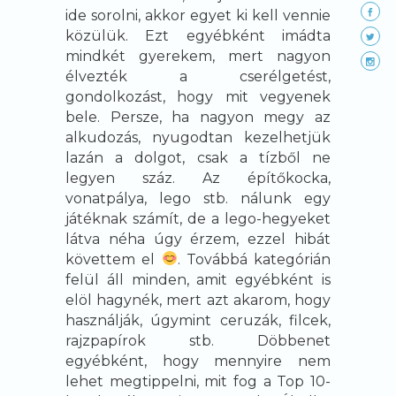
ide sorolni, akkor egyet ki kell vennie
közülük. Ezt egyébként imádta
mindkét gyerekem, mert nagyon
élvezték a cserélgetést,
gondolkozást, hogy mit vegyenek
bele. Persze, ha nagyon megy az
alkudozás, nyugodtan kezelhetjük
lazán a dolgot, csak a tízből ne
legyen száz. Az építőkocka,
vonatpálya, lego stb. nálunk egy
játéknak számít, de a lego-hegyeket
látva néha úgy érzem, ezzel hibát
követtem el
. Továbbá kategórián
felül áll minden, amit egyébként is
elöl hagynék, mert azt akarom, hogy
használják, úgymint ceruzák, filcek,
rajzpapírok stb. Döbbenet
egyébként, hogy mennyire nem
lehet megtippelni, mit fog a Top 10-