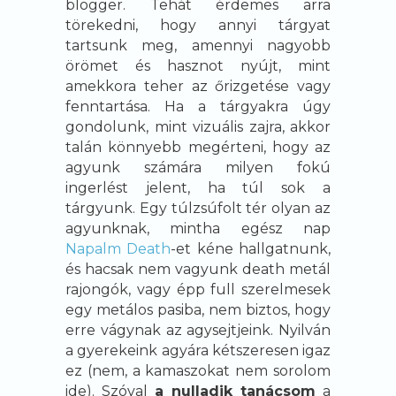
blogger. Tehát érdemes arra
törekedni, hogy annyi tárgyat
tartsunk meg, amennyi nagyobb
örömet és hasznot nyújt, mint
amekkora teher az őrizgetése vagy
fenntartása. Ha a tárgyakra úgy
gondolunk, mint vizuális zajra, akkor
talán könnyebb megérteni, hogy az
agyunk számára milyen fokú
ingerlést jelent, ha túl sok a
tárgyunk. Egy túlzsúfolt tér olyan az
agyunknak, mintha egész nap
Napalm Death
-et kéne hallgatnunk,
és hacsak nem vagyunk death metál
rajongók, vagy épp full szerelmesek
egy metálos pasiba, nem biztos, hogy
erre vágynak az agysejtjeink. Nyilván
a gyerekeink agyára kétszeresen igaz
ez (nem, a kamaszokat nem sorolom
ide). Szóval
a nulladik tanácsom
a