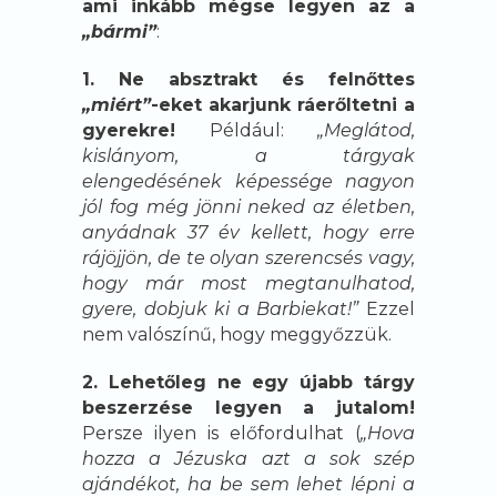
ami inkább mégse legyen az a
„bármi”
:
1. Ne absztrakt és felnőttes
„miért”
-eket akarjunk ráerőltetni a
gyerekre!
Például:
„Meglátod,
kislányom, a tárgyak
elengedésének képessége nagyon
jól fog még jönni neked az életben,
anyádnak 37 év kellett, hogy erre
rájöjjön, de te olyan szerencsés vagy,
hogy már most megtanulhatod,
gyere, dobjuk ki a Barbiekat!”
Ezzel
nem valószínű, hogy meggyőzzük.
2. Lehetőleg ne egy újabb tárgy
beszerzése legyen a jutalom!
Persze ilyen is előfordulhat (
„Hova
hozza a Jézuska azt a sok szép
ajándékot, ha be sem lehet lépni a