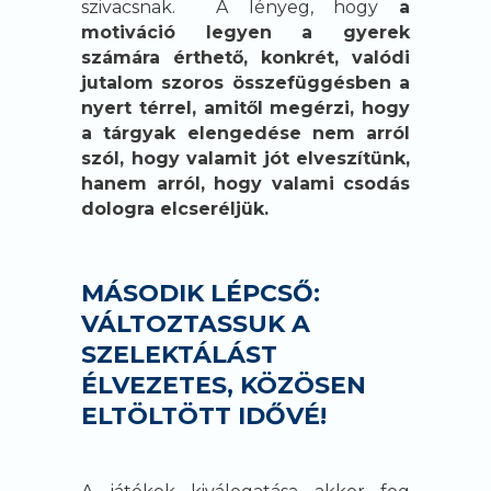
szivacsnak. A lényeg, hogy
a
motiváció legyen a gyerek
számára érthető, konkrét, valódi
jutalom szoros összefüggésben a
nyert térrel, amitől megérzi, hogy
a tárgyak elengedése nem arról
szól, hogy valamit jót elveszítünk,
hanem arról, hogy valami csodás
dologra elcseréljük.
MÁSODIK LÉPCSŐ:
VÁLTOZTASSUK A
SZELEKTÁLÁST
ÉLVEZETES, KÖZÖSEN
ELTÖLTÖTT IDŐVÉ!