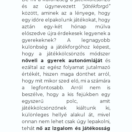
és az úgynevezett
“játékforgó”
között, aminek az a lényege, hogy
egy időre elpakolunk játékokat, hogy
aztán egy-két hónap múlva
előszedve újra érdekesek legyenek a
gyerekeknek? A legnagyobb
különbség a játékforgóhoz képest,
hogy a játékkölcsönzős módszer
növeli a gyerek autonómiáját
és
ezáltal az egész folyamat jutalmazó
értékét, hiszen maga dönthet arról,
hogy mit mikor szed elő, mi a számára
a legfontosabb. Arról nem is
beszélve, hogy a kis fejükben egy
egyszerű polc, amit
játékkölcsönzőnek kiáltunk ki,
különleges hellyé alakul át, mivel
onnan nem lehet csak úgy lepakolni,
tehát
nő az izgalom és játékosság