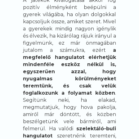
A játékok kiválogatása akkor fog
pozitív élményként beépülni a
gyerek világába, ha olyan dolgokkal
kapcsoljuk össze, amiket szeret. Mivel
a gyerekek mindig nagyon igénylik
és élvezik, ha kizárólag rájuk irányul a
figyelmünk, ez már önmagában
jutalom a számukra, ezért
a
megfelelő hangulatot elérhetjük
mindenféle eszköz nélkül is,
egyszerűen azzal, hogy
nyugalmas körülményeket
teremtünk, és csak velük
foglalkozunk a folyamat közben
.
Segítünk neki, ha elakad,
megmutatjuk, hogy hova pakolja,
amiről már döntött, és közben
beszélgetünk vele bármiről, ami
felmerül. Ha valódi
szelektáló-buli
hangulatot
szeretnénk teremteni,