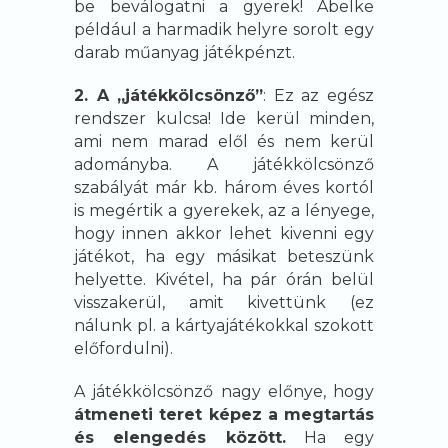
be beválogatni a gyerek! Ábelke
például a harmadik helyre sorolt egy
darab műanyag játékpénzt.
2. A „játékkölcsönző”
: Ez az egész
rendszer kulcsa! Ide kerül minden,
ami nem marad elől és nem kerül
adományba. A játékkölcsönző
szabályát már kb. három éves kortól
is megértik a gyerekek, az a lényege,
hogy innen akkor lehet kivenni egy
játékot, ha egy másikat beteszünk
helyette. Kivétel, ha pár órán belül
visszakerül, amit kivettünk (ez
nálunk pl. a kártyajátékokkal szokott
előfordulni).
A játékkölcsönző nagy előnye, hogy
átmeneti teret képez a megtartás
és elengedés között.
Ha egy