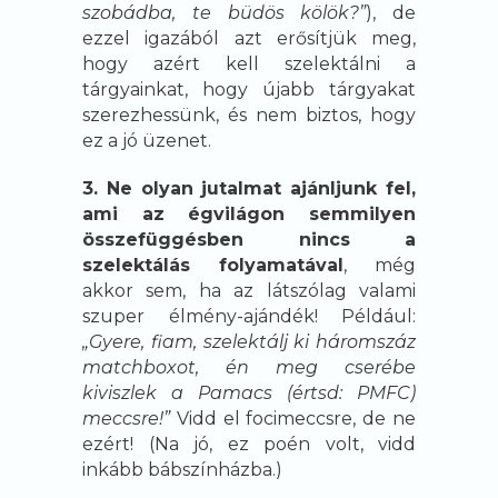
szobádba, te büdös kölök?”
), de
ezzel igazából azt erősítjük meg,
hogy azért kell szelektálni a
tárgyainkat, hogy újabb tárgyakat
szerezhessünk, és nem biztos, hogy
ez a jó üzenet.
3. Ne olyan jutalmat ajánljunk fel,
ami az égvilágon semmilyen
összefüggésben nincs a
szelektálás folyamatával
, még
akkor sem, ha az látszólag valami
szuper élmény-ajándék! Például:
„Gyere, fiam, szelektálj ki háromszáz
matchboxot, én meg cserébe
kiviszlek a Pamacs (értsd: PMFC)
meccsre!”
Vidd el focimeccsre, de ne
ezért! (Na jó, ez poén volt, vidd
inkább bábszínházba.)