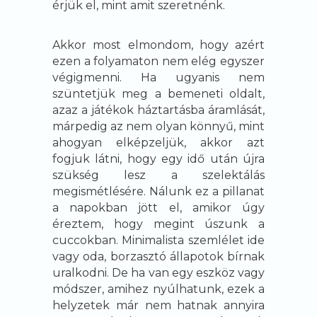
érjük el, mint amit szeretnénk.
Akkor most elmondom, hogy azért
ezen a folyamaton nem elég egyszer
végigmenni. Ha ugyanis nem
szüntetjük meg a bemeneti oldalt,
azaz a játékok háztartásba áramlását,
márpedig az nem olyan könnyű, mint
ahogyan elképzeljük, akkor azt
fogjuk látni, hogy egy idő után újra
szükség lesz a szelektálás
megismétlésére. Nálunk ez a pillanat
a napokban jött el, amikor úgy
éreztem, hogy megint úszunk a
cuccokban. Minimalista szemlélet ide
vagy oda, borzasztó állapotok bírnak
uralkodni. De ha van egy eszköz vagy
módszer, amihez nyúlhatunk, ezek a
helyzetek már nem hatnak annyira