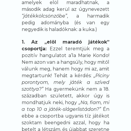
amelyek elöl maradhatnak, a
második adag kerül az úgynevezett
“játékkölcsönzőbe”
, a harmadik
pedig adományba (és van egy
negyedik is haladóknak: a kuka.)
1. Az „elöl maradó játékok”
csoportja:
Ezzel teremtjük meg a
pozitív hangulatot a’la Marie Kondo!
Nem azon van a hangsúly, hogy mitől
válunk meg, hanem hogy mi az, amit
megtartunk! Tehát a kérdés:
„Piciny
porontyom, mely játék a szíved
szottya?”
Ha gyermekünk nem a 18.
században született, akkor úgy is
mondhatjuk neki, hogy
„Na, fiam, mi
a top 10 a játék-slágerlistádon?”
Én
ebbe a csoportba ugyanis tíz játékot
szoktam beengedni azzal, hogy ha
betelt a létszám, és újabbat szeretne