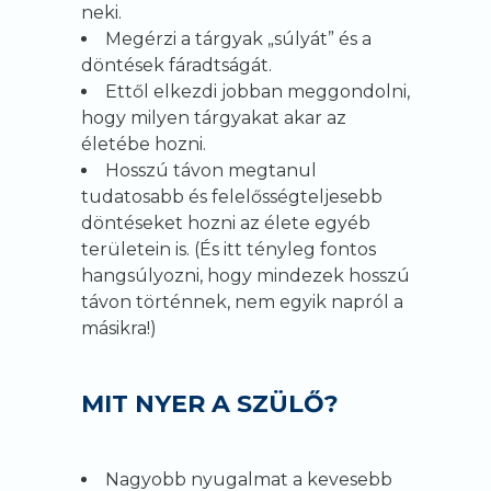
neki.
Megérzi a tárgyak „súlyát” és a
döntések fáradtságát.
Ettől elkezdi jobban meggondolni,
hogy milyen tárgyakat akar az
életébe hozni.
Hosszú távon megtanul
tudatosabb és felelősségteljesebb
döntéseket hozni az élete egyéb
területein is. (És itt tényleg fontos
hangsúlyozni, hogy mindezek hosszú
távon történnek, nem egyik napról a
másikra!)
MIT NYER A SZÜLŐ?
Nagyobb nyugalmat a kevesebb