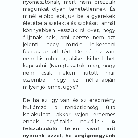
nyomasztónak, mert nem érezzük
magunkat olyan tehetetlennek. És
minél előbb építjük be a gyerekek
életébe a szelektálás szokását, annál
könnyebben vesszük rá őket, hogy
álljanak neki, ami persze nem azt
jelenti, hogy mindig lelkesedni
fognak az ötletért. De hát ez van,
nem kis robotok, akiket ki-be lehet
kapcsolni. (Nyugtassatok meg, hogy
nem csak nekem jutott már
eszembe, hogy ez néhanapján
milyen jó lenne, ugye?)
De ha ez így van, és az eredmény
hullámzó, a rendetlenség újra
kialakulhat, akkor vajon érdemes
ennek egyáltalán nekiállni?
A
felszabaduló téren kívül mit
nyerünk azzal, ha végigmegyünk