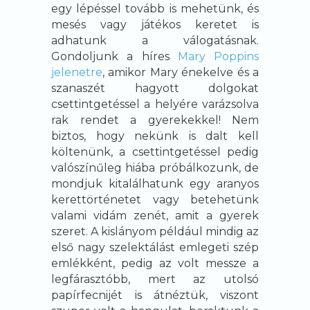
egy lépéssel tovább is mehetünk, és
mesés vagy játékos keretet is
adhatunk a válogatásnak.
Gondoljunk a híres
Mary Poppins
jelenetre
, amikor Mary énekelve és a
szanaszét hagyott dolgokat
csettintgetéssel a helyére varázsolva
rak rendet a gyerekekkel! Nem
biztos, hogy nekünk is dalt kell
költenünk, a csettintgetéssel pedig
valószínűleg hiába próbálkozunk, de
mondjuk kitalálhatunk egy aranyos
kerettörténetet vagy betehetünk
valami vidám zenét, amit a gyerek
szeret. A kislányom például mindig az
első nagy szelektálást emlegeti szép
emlékként, pedig az volt messze a
legfárasztóbb, mert az utolsó
papírfecnijét is átnéztük, viszont