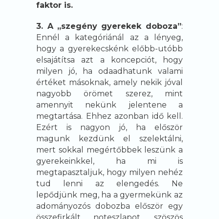
faktor is.
3. A
„szegény gyerekek doboza”
:
Ennél a kategóriánál az a lényeg,
hogy a gyerekecskénk előbb-utóbb
elsajátítsa azt a koncepciót, hogy
milyen jó, ha odaadhatunk valami
értéket másoknak, amely nekik jóval
nagyobb örömet szerez, mint
amennyit nekünk jelentene a
megtartása. Ehhez azonban idő kell.
Ezért is nagyon jó, ha először
magunk kezdünk el szelektálni,
mert sokkal megértőbbek leszünk a
gyerekeinkkel, ha mi is
megtapasztaljuk, hogy milyen nehéz
tud lenni az elengedés. Ne
lepődjünk meg, ha a gyermekünk az
adományozós dobozba először egy
összefirkált noteszlapot, szöszös