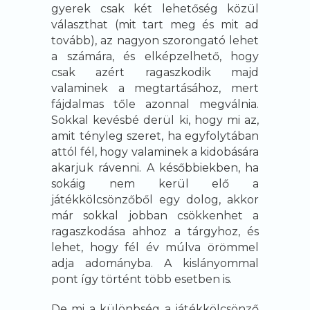
gyerek csak két lehetőség közül
választhat (mit tart meg és mit ad
tovább), az nagyon szorongató lehet
a számára, és elképzelhető, hogy
csak azért ragaszkodik majd
valaminek a megtartásához, mert
fájdalmas tőle azonnal megválnia.
Sokkal kevésbé derül ki, hogy mi az,
amit tényleg szeret, ha egyfolytában
attól fél, hogy valaminek a kidobására
akarjuk rávenni. A későbbiekben, ha
sokáig nem kerül elő a
játékkölcsönzőből egy dolog, akkor
már sokkal jobban csökkenhet a
ragaszkodása ahhoz a tárgyhoz, és
lehet, hogy fél év múlva örömmel
adja adományba. A kislányommal
pont így történt több esetben is.
De mi a különbség a játékkölcsönző