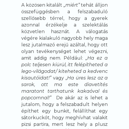
A közösen kitalált
„miért”
tehát álljon
összefüggésben a felszabaduló
szellősebb térrel, hogy a gyerek
azonnal érzékelje a szelektálás
közvetlen hasznát. A válogatás
végére kialakuló nagyobb hely maga
lesz jutalmazó erejű azáltal, hogy ott
olyan tevékenységet lehet végezni,
amit addig nem. Például:
„Ha ez a
polc teljesen kiürül, itt felépítheted a
lego-világodat/ kiteheted a kedvenc
kisautóidat!”
vagy „
Ha üres lesz az a
sarok, ott ma este diavetítés
maratont tarthatunk kakaóval és
popcornnal!”
De akár az is lehet a
jutalom, hogy a felszabadult helyen
építhet egy bunkit, felállíthat egy
sátorkuckót, hogy meghívhat valakit
pizsi partira, mert lesz hely a plusz