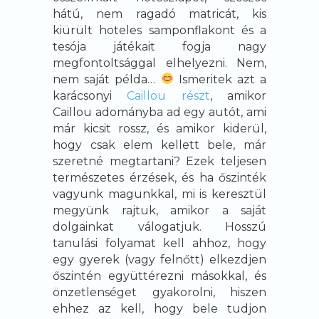
hátú, nem ragadó matricát, kis
kiürült hoteles samponflakont és a
tesója játékait fogja nagy
megfontoltsággal elhelyezni. Nem,
nem saját példa…
Ismeritek azt a
karácsonyi
Caillou részt
, amikor
Caillou adományba ad egy autót, ami
már kicsit rossz, és amikor kiderül,
hogy csak elem kellett bele, már
szeretné megtartani? Ezek teljesen
természetes érzések, és ha őszinték
vagyunk magunkkal, mi is keresztül
megyünk rajtuk, amikor a saját
dolgainkat válogatjuk. Hosszú
tanulási folyamat kell ahhoz, hogy
egy gyerek (vagy felnőtt) elkezdjen
őszintén együttérezni másokkal, és
önzetlenséget gyakorolni, hiszen
ehhez az kell, hogy bele tudjon