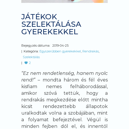
JÁTÉKOK
SZELEKTÁLÁSA
GYEREKEKKEL
Bejegyzés dátuma:
2019-04-25
Kategória:
Egyszerűbben gyerekekkel
,
Rendrakás
,
Szelektálás
2
“Ez nem rendetlenség, hanem nyolc
rend!”
– mondta három és fél éves
kisfiam nemes felháborodással,
amikor szóvá tettük, hogy a
rendrakás megkezdése előtt mintha
kicsit rendezettebb állapotok
uralkodtak volna a szobájában, mint
a folyamat befejeztével. Végül is
minden fejben dől el, és innentől