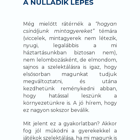
A NULLADIK LÉPÉS
Még mielőtt rátérnék a
“hogyan
csináljunk mintagyereket”
témára
(viccelek, mintagyerek nem létezik,
nyugi, legalábbis a mi
háztartásunkban biztosan nem),
nem lelombozásként, de elmondom,
sajnos a szelektálásra is igaz, hogy
elsősorban magunkat tudjuk
megváltoztatni, és utána
kezdhetünk reménykedni abban,
hogy hatással leszünk a
környezetünkre is. A jó hírem, hogy
ez nagyon sokszor beválik.
Mit jelent ez a gyakorlatban? Akkor
fog jól működni a gyerekekkel a
játékok szelektálása, ha mi magunk is