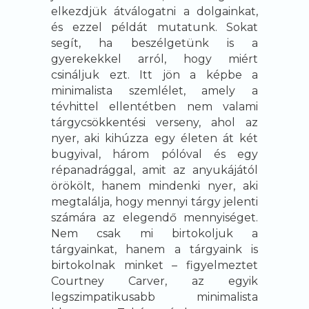
elkezdjük átválogatni a dolgainkat,
és ezzel példát mutatunk. Sokat
segít, ha beszélgetünk is a
gyerekekkel arról, hogy miért
csináljuk ezt. Itt jön a képbe a
minimalista szemlélet, amely a
tévhittel ellentétben nem valami
tárgycsökkentési verseny, ahol az
nyer, aki kihúzza egy életen át két
bugyival, három pólóval és egy
répanadrággal, amit az anyukájától
örökölt, hanem mindenki nyer, aki
megtalálja, hogy mennyi tárgy jelenti
számára az elegendő mennyiséget.
Nem csak mi birtokoljuk a
tárgyainkat, hanem a tárgyaink is
birtokolnak minket – figyelmeztet
Courtney Carver, az egyik
legszimpatikusabb minimalista