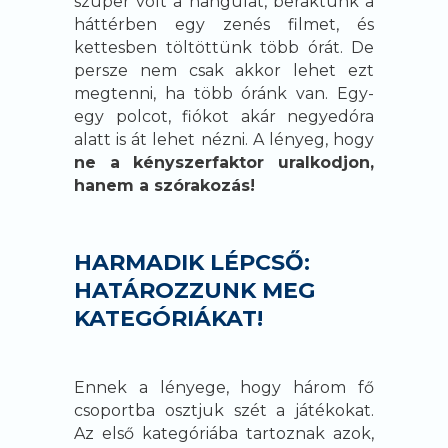
szuper volt a hangulat, beraktunk a
háttérben egy zenés filmet, és
kettesben töltöttünk több órát. De
persze nem csak akkor lehet ezt
megtenni, ha több óránk van. Egy-
egy polcot, fiókot akár negyedóra
alatt is át lehet nézni. A lényeg, hogy
ne a kényszerfaktor uralkodjon,
hanem a szórakozás!
HARMADIK LÉPCSŐ:
HATÁROZZUNK MEG
KATEGÓRIÁKAT!
Ennek a lényege, hogy három fő
csoportba osztjuk szét a játékokat.
Az első kategóriába tartoznak azok,