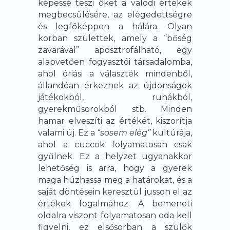
képessé teszi őket a valódi értékek
megbecsülésére, az elégedettségre
és legfőképpen a hálára. Olyan
korban születtek, amely a “bőség
zavarával” aposztrofálható, egy
alapvetően fogyasztói társadalomba,
ahol óriási a választék mindenből,
állandóan érkeznek az újdonságok
játékokból, ruhákból,
gyerekműsorokból stb. Minden
hamar elveszíti az értékét, kiszorítja
valami új. Ez a
“sosem elég”
kultúrája,
ahol a cuccok folyamatosan csak
gyűlnek. Ez a helyzet ugyanakkor
lehetőség is arra, hogy a gyerek
maga húzhassa meg a határokat, és a
saját döntésein keresztül jusson el az
értékek fogalmához. A bemeneti
oldalra viszont folyamatosan oda kell
figyelni, ez elsősorban a szülők