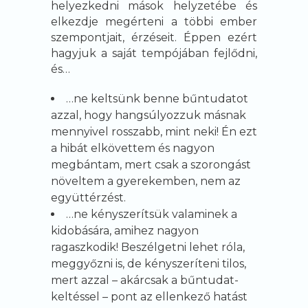
helyezkedni mások helyzetébe és
elkezdje megérteni a többi ember
szempontjait, érzéseit. Éppen ezért
hagyjuk a saját tempójában fejlődni,
és…
…ne keltsünk benne bűntudatot
azzal, hogy hangsúlyozzuk másnak
mennyivel rosszabb, mint neki! Én ezt
a hibát elkövettem és nagyon
megbántam, mert csak a szorongást
növeltem a gyerekemben, nem az
együttérzést.
…ne kényszerítsük valaminek a
kidobására, amihez nagyon
ragaszkodik! Beszélgetni lehet róla,
meggyőzni is, de kényszeríteni tilos,
mert azzal – akárcsak a bűntudat-
keltéssel – pont az ellenkező hatást